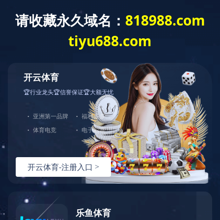
精品工程
商丘市第八污水处理厂
乐鱼官网入口：2021-01-22 14:49:27
／
浏览：
7265
位于商丘市睢阳区周商运河与商宁公路交叉口西南角，总占地
158.07亩，设计总规模为15万m³/d，主要为污水处理设施、厂区
配套的公用工程和辅助设施。处理污水主要包括工业废水和生活