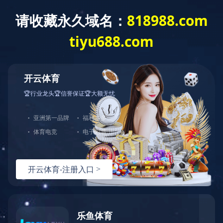
精品工程
信阳师范学院综合楼
乐鱼官网入口：2021-01-22 14:28:18
／
浏览：
5304