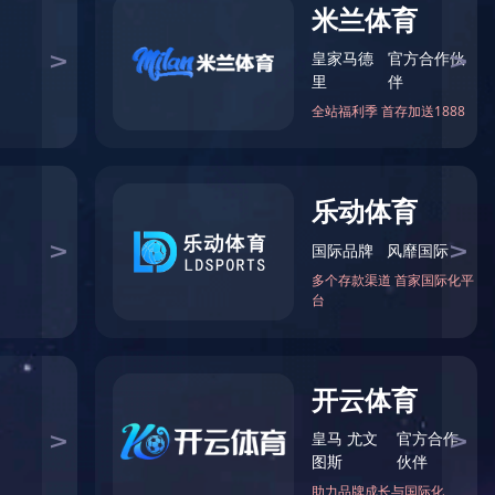
修工程
安装工程