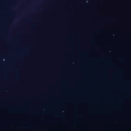
TOP
企业文化
创新创优
人力资源
集采招标
企业精神
质量类
人才战略
招标公告
经营理念
安全文明施工类
社会招聘
我要加入
企业愿景
科技创新成果类
校园招聘
“筑集采”平台
团队建设
BIM技术类
培训发展
员工风采
其他
产业化工人