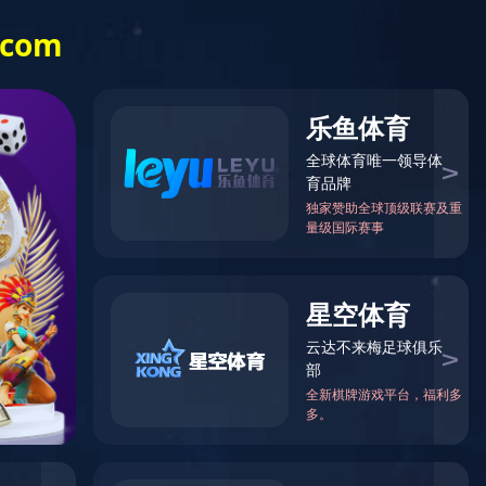
创优
人力资源
集采招标
联系我们
内部平台