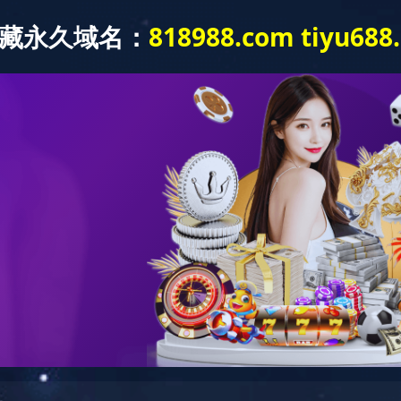
中国)官方入口
公司要闻
精品工程
企业文化
创新
精品工程
工程竣工合格率100%，优良率稳定在95%以上