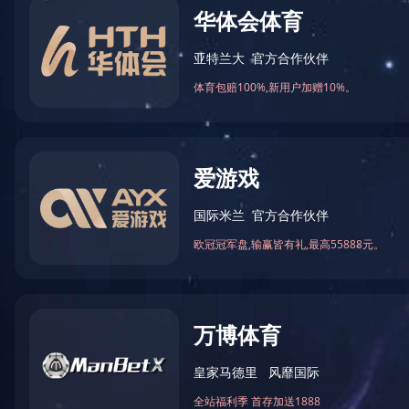
房屋建筑工程