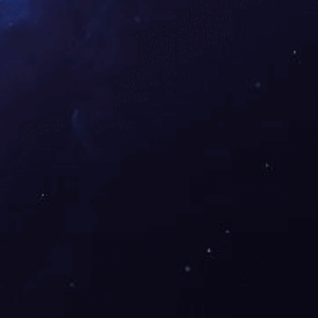
返回列表
下一篇