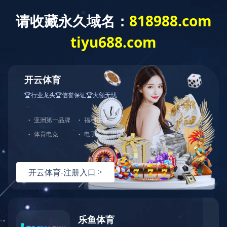
乐鱼·体育(中国)官方入口
2017年省先进企业
乐鱼官网入口：2019-09-03 10:40:37
／
浏览：
2482