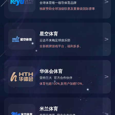
上一篇
下一篇
TOP
版权所有：leyu.com
豫ICP备16025101号-1
营业执照信息