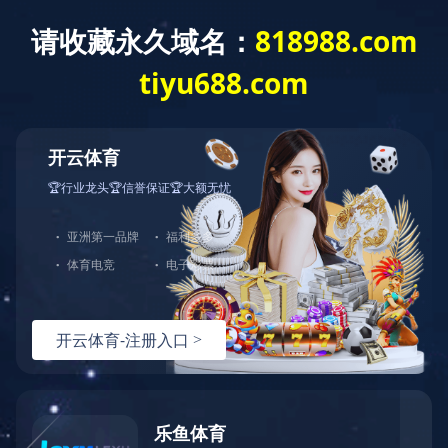
乐鱼·体育(中国)官方入口
2020年度信阳市外来施工先进企业
乐鱼官网入口：2022-03-31 15:33:15
／
浏览：
2299